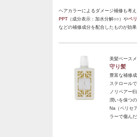
ヘアカラーによるダメージ補修も考え
PPT
（成分表示：加水分解○○）や
ペ
などの補修成分を配合したものが効果
美髪ベースメ
守り髪
豊富な補修成
ステロールで
ノリペアーE
潤いを保つの
Na（ペリセ
ラーで傷んだ